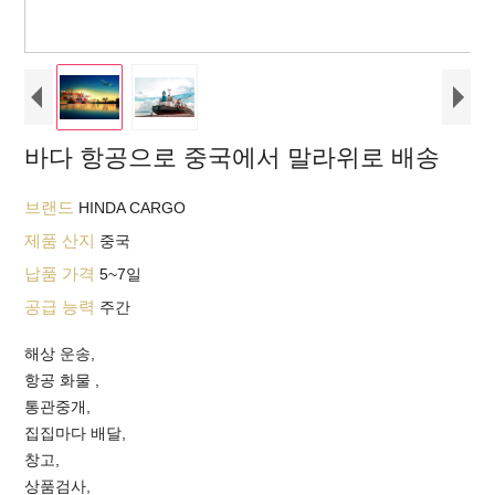
바다 항공으로 중국에서 말라위로 배송
브랜드
HINDA CARGO
제품 산지
중국
납품 가격
5~7일
공급 능력
주간
해상 운송,
항공 화물 ,
통관중개,
집집마다 배달,
창고,
상품검사,