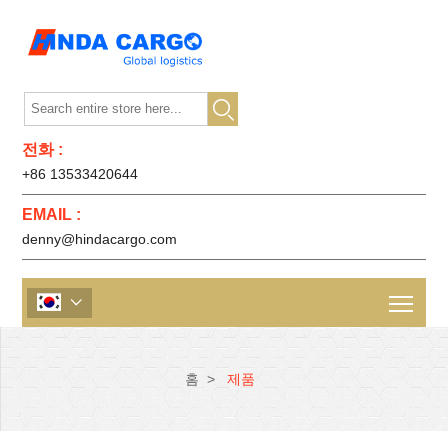

전화 :
+86 13533420644
EMAIL :
denny@hindacargo.com

홈
>
제품